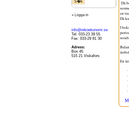
Då bo
norme
en tr
»
Logga in
Då ka
I bok
info@rekoekonomi.se
perio
Tel: 033-23 39 55
resul
Fax: 033-29 81 30
Balan
Adress:
Box 45
årsbo
515 21 Viskafors
En år
Me