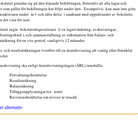
kslutet grundar sig på den löpande bokföringen, förutsätts att alla lagar och
r som gäller för bokföringen har följts under året.
Exempelvis
kan man inte göra
ansaktionen under
år 1 och rätta detta
i samband med upprättandet av bokslutet.
n det vara för sent.
slutet ingår
bokslutsdispositioner
(t ex lagervärdering, avskrivningar ,
diseringsfond ), och sammanställning av information från balans- och
taträkning för en viss period, vanligtvis 12 månader.
s- och resultaträkningen överförs till en årsredovisning alt vanlig eller förenklat
kslut.
sredovisning ska enligt årsredovisningslagen (ÅRL) innehålla:
·
Förvaltningsberättelse
·
Resultaträkning
·
Balansräkning
·
Tilläggsupplysningar tex
noter
·
Revisionsberättelse om revisor är utsedd
r alternativ