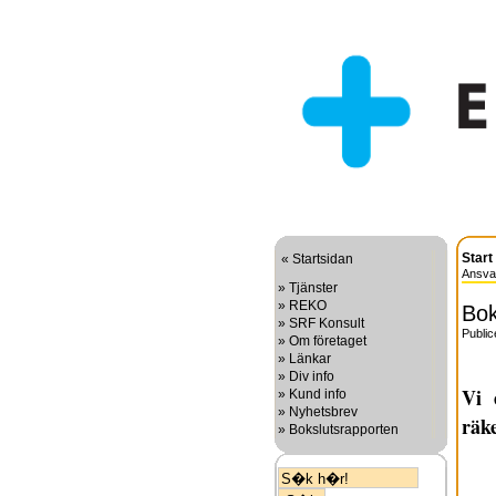
Start
«
Startsidan
Ansvar
»
Tjänster
»
REKO
Bok
»
SRF Konsult
Publi
»
Om företaget
»
Länkar
»
Div info
Vi
»
Kund info
»
Nyhetsbrev
räke
»
Bokslutsrapporten